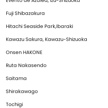
Evento de Azalea, Izu-Shizuoka
Fuji Shibazakura
Hitachi Seaside Park,Ibaraki
Kawazu Sakura, Kawazu-Shizuoka
Onsen HAKONE
Ruta Nakasendo
Saitama
Shirakawago
Tochigi